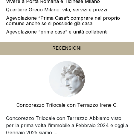
ARTICOLI RECENTI
Osservatorio Valutazioni Santalfredo
Vivere in zona Buenos Aires Milano: guida al
quartiere
Vivere a Moscova Milano: guida al quartiere tra
Brera, Porta Nuova e Parco Sempione
Vivere a Chinatown Milano: guida completa alla zona
Paolo Sarpi
Vivere a Porta Romana e Ticinese Milano
Quartiere Greco Milano: vita, servizi e prezzi
Agevolazione “Prima Casa”: comprare nel proprio
comune anche se si possiede già casa
Agevolazione “prima casa” e unità collabenti
RECENSIONI