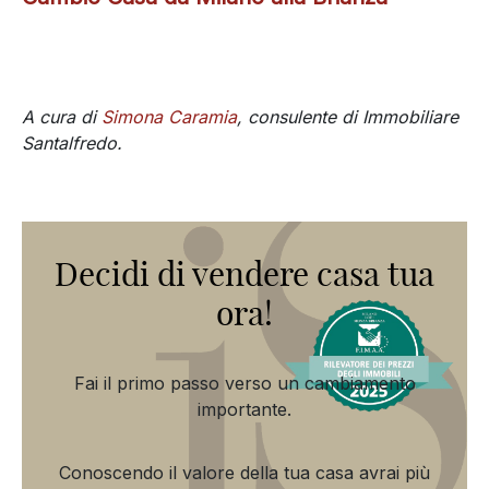
brianzolo.
Per molte persone la scelta di trasferirsi dalla città
verso la Brianza nasce dalla ricerca di maggiore
qualità abitativa, spazi verdi e tempi di vita più
equilibrati. Si tratta di un fenomeno che abbiamo
approfondito nell’articolo dedicato al tema del cambio
casa da Milano alla Brianza, dove analizziamo le
motivazioni che stanno portando sempre più famiglie
a valutare questa scelta.
Cambio Casa da Milano alla Brianza
A cura di
Simona Caramia
, consulente di Immobiliare
Santalfredo.