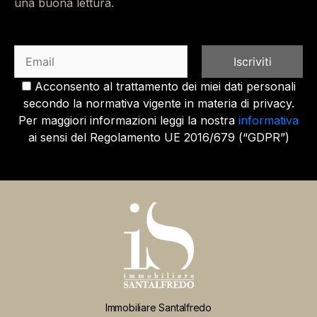
Iscriviti alla nostra newsletter
Iscriviti alla nostra newsletter per restare aggiornato
su tutte le novità in casa immobiliare. Potrai essere il
primo a conoscere le nostre offerte speciali, le ultime
tendenze del settore, gli aggiornamenti sulle leggi di
mercato e molto altro. Facci sapere se c'è un
argomento che desideri approffondire. Ti auguriamo
una buona lettura.
Acconsento al trattamento dei miei dati personali
secondo la normativa vigente in materia di privacy.
Per maggiori informazioni leggi la nostra
informativa