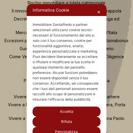
Ristrutturazioni appartamento
Informativa Cookie
✕
Il 3D che corteggia gli immobili
Video con drone – Videomaker
Immobiliare Santalfredo e partner
Servizio fotografico dedicato
selezionati utilizzano cookie tecnici
necessari al funzionamento del sito e,
Home Staging
solo con il tuo consenso, cookie per
Servizi al Costruttore
funzionalità aggiuntive, analisi,
esperienza personalizzata e marketing.
Puoi decidere liberamente se accettare
o rifiutare e modificare la tua scelta in
Dal blog
qualsiasi momento dal pannello
preferenze. Alcune funzioni potrebbero
non essere disponibili senza il tuo
Rischio immobiliare e tutela patrimoniale
consenso. Accettando, sei consapevole
che i tuoi dati personali possono essere
Il rinnovo tacito dell’affitto può nascondere una trappola
raccolti allo scopo di personalizzare e
Decreto Bersani guida completa per mutui surroga ed
misurare l'efficacia della pubblicità.
estinzione
Mercato immobiliare 2025 report della Banca d’Italia
Accetta
Eccezioni plusvalenza vendita immobile con Super Sismabonus
Rifiuta
Guida per scegliere un agente immobiliare serio
Personalizza