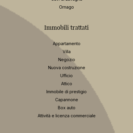
Milano
Brianza
Concorezzo
Monza
Agrate Brianza
Vimercate
Villasanta
Arcore
Cavi di Lavagna
Ornago
Immobili trattati
Appartamento
Villa