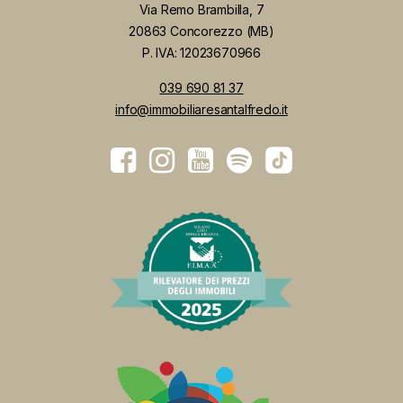
ai sensi del Regolamento UE 2016/679 (“GDPR”)
Immobiliare Santalfredo
Via Remo Brambilla, 7
20863 Concorezzo (MB)
P. IVA: 12023670966
039 690 81 37
info@immobiliaresantalfredo.it