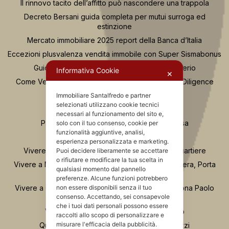
Il rinnovo tacito dell’affitto può nascondere una trappola
Decreto Bersani guida completa per mutui surroga ed
estinzione
Mercato immobiliare 2025 report della Banca d’Italia
Eccezioni plusvalenza vendita immobile con Super Sismabonus
Guida per scegliere un agente immobiliare serio
Informativa Cookie
✕
Come Vendere Casa Consulenza Tecnica e Due Diligence
Casa Nuova o da Ristrutturare?
Immobiliare Santalfredo e partner
selezionati utilizzano cookie tecnici
Se compro casa e fallisce il costruttore
necessari al funzionamento del sito e,
Passaggi Fondamentali per Acquistare Casa
solo con il tuo consenso, cookie per
funzionalità aggiuntive, analisi,
Osservatorio Valutazioni Santalfredo
esperienza personalizzata e marketing.
Vivere in zona Buenos Aires Milano: guida al quartiere
Puoi decidere liberamente se accettare
o rifiutare e modificare la tua scelta in
Vivere a Moscova Milano: guida al quartiere tra Brera, Porta
qualsiasi momento dal pannello
Nuova e Parco Sempione
preferenze. Alcune funzioni potrebbero
non essere disponibili senza il tuo
Vivere a Chinatown Milano: guida completa alla zona Paolo
consenso. Accettando, sei consapevole
Sarpi
che i tuoi dati personali possono essere
Vivere a Porta Romana e Ticinese Milano
raccolti allo scopo di personalizzare e
misurare l'efficacia della pubblicità.
Quartiere Greco Milano: vita, servizi e prezzi