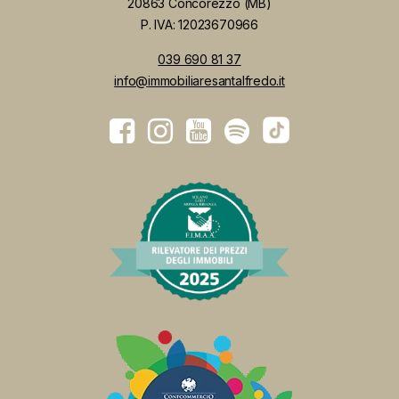
20863 Concorezzo (MB)
P. IVA: 12023670966
039 690 81 37
info@immobiliaresantalfredo.it