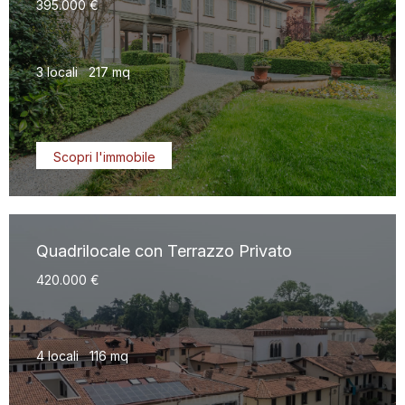
395.000 €
3 locali
217 mq
Scopri l'immobile
Quadrilocale con Terrazzo Privato
420.000 €
4 locali
116 mq