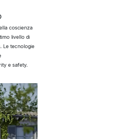
O
ella coscienza
mo livello di
li. Le tecnologie
e
ity e safety.