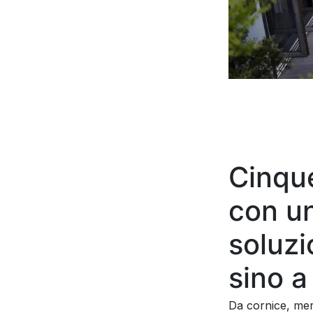
Cinqu
con un
soluzi
sino a
Da cornice, mera