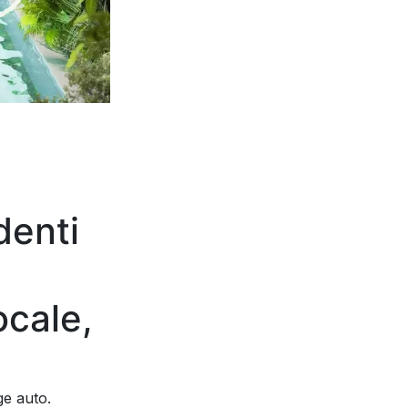
denti
e
ocale,
ge auto.