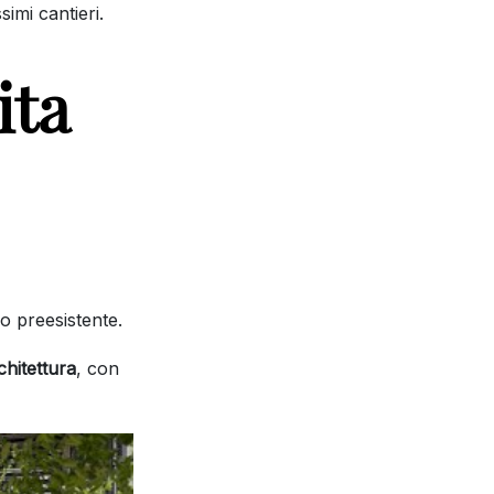
simi cantieri.
ita
io preesistente.
chitettura
, con