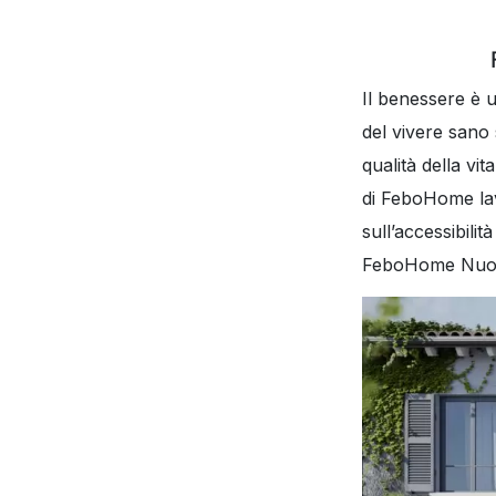
Il benessere è 
del vivere sano 
qualità della vit
di FeboHome lavo
sull’accessibili
FeboHome Nuov