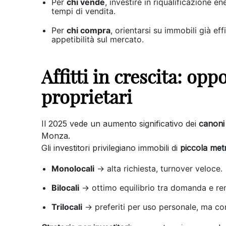
Per
chi vende
, investire in riqualificazione e
tempi di vendita.
Per
chi compra
, orientarsi su immobili già ef
appetibilità sul mercato.
Affitti in crescita: opp
proprietari
Il 2025 vede un aumento significativo dei
canoni 
Monza.
Gli investitori privilegiano immobili di
piccola met
Monolocali
→ alta richiesta, turnover veloce.
Bilocali
→ ottimo equilibrio tra domanda e re
Trilocali
→ preferiti per uso personale, ma con