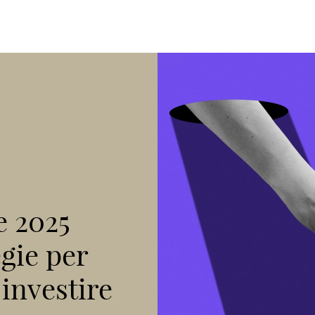
e 2025
egie per
investire