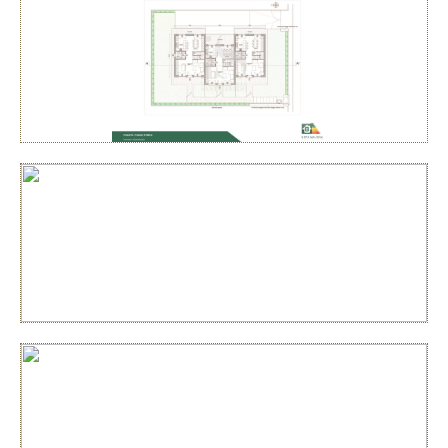
attraverso la riduzione dei costi legati all’energia e alla
riduzione di emissioni. Così da garantire che la
crescita non corrisponda a un aumento delle
emissioni di CO2!
Le Caratteristiche del Terreno
Superficie: 768 mq
Progetto Approvato: Sì
Ubicazione: All’interno del PII “Le Corti”
Superficie Totale Costruibile: 766 mq
Volume Totale Costruibile: 1.050 mc
La richiesta per questa opportunità è di 40.000 €.
Caratteristiche della Zona
Inverno e Monteleone è una località che unisce la
tranquillità della provincia di Pavia con la comodità di
accesso ai principali servizi e alle infrastrutture
circostanti. Il terreno si trova in una posizione