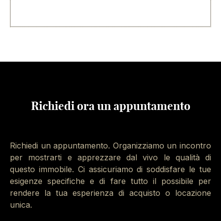
strategica garantendo una qualità di vita elevata e un
ambiente sereno.
Questa proposta è dedicata a chi cerca
un terreno
edificabile
con progetto approvato in una posizione
eccellente.
Per ulteriori dettagli, visionare la documentazione e
Richiedi ora un appuntamento
informazioni per approfondire le potenzialità di
questa proprietà, può contattarci tramite telefono o
WhatsApp al numero 0396908137 Immobiliare
Santalfredo.
Richiedi un appuntamento. Organizziamo un incontro
per mostrarti e apprezzare dal vivo le qualità di
questo immobile. Ci assicuriamo di soddisfare le tue
Potrebbe interessarti la lettura dell’articolo dedicato:
esigenze specifiche e di fare tutto il possibile per
“
Acquisto Terreno Edificabile Cosa Sapere
“
rendere la tua esperienza di acquisto o locazione
unica.