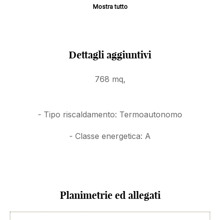
bifamiliare
.
Mostra tutto
Questa versatilità apre un ampio ventaglio di
opportunità per investitori e costruttori, nonché per
famiglie che desiderano realizzare la casa dei propri
Dettagli aggiuntivi
sogni.
768 mq,
Immobile Green
- Tipo riscaldamento: Termoautonomo
Costruzione di fabbricato residenziale con
formazione di n. 3 unità abitative.
- Classe energetica: A
Il progetto che proponiamo ha caratteristiche
tecniche di ultima generazione che includono
strutture antisismiche, tecnologie eco-sostenibili e un
layout strategico per massimizzare la funzionalità
Planimetrie ed allegati
degli spazi.
Il progetto mira a produrre anche vantaggi economici