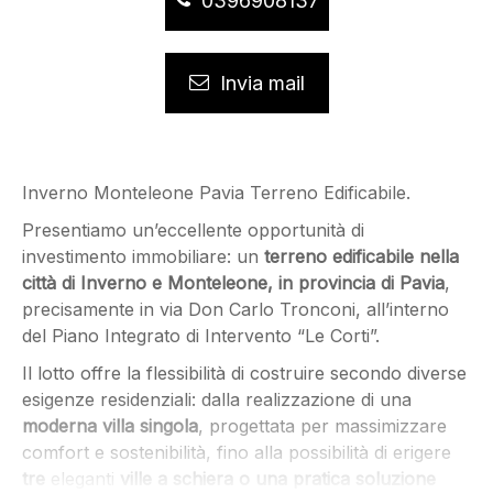
0396908137
Invia mail
Inverno Monteleone Pavia Terreno Edificabile.
Presentiamo un’eccellente opportunità di
investimento immobiliare: un
terreno edificabile nella
città di Inverno e Monteleone, in provincia di Pavia
,
precisamente in via Don Carlo Tronconi, all’interno
del Piano Integrato di Intervento “Le Corti”.
Il lotto offre la flessibilità di costruire secondo diverse
esigenze residenziali: dalla realizzazione di una
moderna villa singola
, progettata per massimizzare
comfort e sostenibilità, fino alla possibilità di erigere
tre
eleganti
ville a schiera o una pratica soluzione