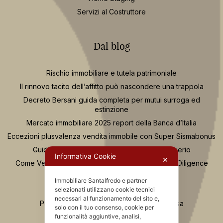
Servizi al Costruttore
Dal blog
Rischio immobiliare e tutela patrimoniale
Il rinnovo tacito dell’affitto può nascondere una trappola
Decreto Bersani guida completa per mutui surroga ed
estinzione
Mercato immobiliare 2025 report della Banca d’Italia
Eccezioni plusvalenza vendita immobile con Super Sismabonus
Guida per scegliere un agente immobiliare serio
Informativa Cookie
✕
Come Vendere Casa Consulenza Tecnica e Due Diligence
Casa Nuova o da Ristrutturare?
Immobiliare Santalfredo e partner
Se compro casa e fallisce il costruttore
selezionati utilizzano cookie tecnici
necessari al funzionamento del sito e,
Passaggi Fondamentali per Acquistare Casa
solo con il tuo consenso, cookie per
Osservatorio Valutazioni Santalfredo
funzionalità aggiuntive, analisi,