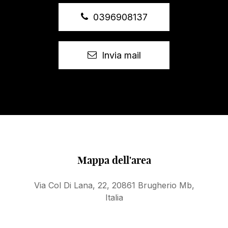
questa, possiamo supportarti. Offriamo una
0396908137
valutazione realistica del tuo immobile e gestiamo il
coordinamento di tutte le attività necessarie per una
compravendita senza stress. Desideri conoscerci
meglio? Leggi come forniamo
consulenza e
Invia mail
valutazioni immobiliari.
Mappa dell'area
Via Col Di Lana, 22, 20861 Brugherio Mb,
Italia