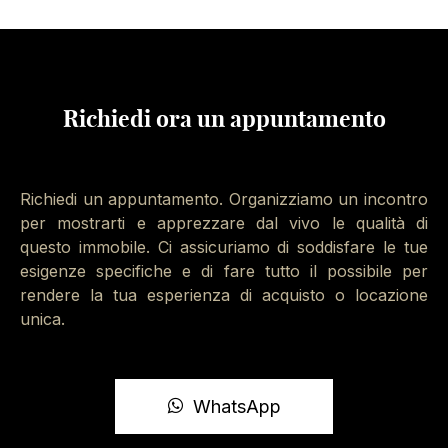
nessun intervento per tanti anni!
Goditi il lussureggiante giardino condominiale,
perfettamente curato e piantumato con cespugli e
alberi sempreverdi ottimamente mantenuto grazie ad
inquilini rispettosi.
Richiedi ora un appuntamento
Brugherio Vendita Bilocale Ristrutturato
Non perdere l’opportunità di esplorare questo
Richiedi un appuntamento. Organizziamo un incontro
bilocale in vendita a Brugherio: guarda il tour 3D per
per mostrarti e apprezzare dal vivo le qualità di
visualizzare ogni angolo di questa incantevole casa.
questo immobile. Ci assicuriamo di soddisfare le tue
Oppure, esplora le immagini ed il
esigenze specifiche e di fare tutto il possibile per
video
per guardare
dall’alto le condizioni del tetto e la zona circostante.
rendere la tua esperienza di acquisto o locazione
unica.
Contattaci al numero 0396908137 via telefono o
WhatsApp per fissare un appuntamento. Immobiliare
Santalfredo | Brugherio Vendita Bilocale Ristrutturato
.
WhatsApp
Se hai bisogno di vendere la tua casa per acquistare