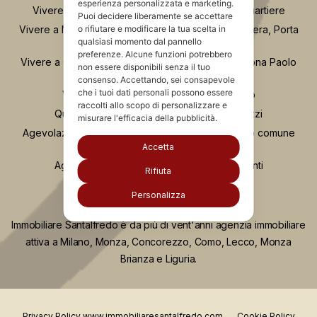
esperienza personalizzata e marketing.
Vivere in zona Buenos Aires Milano: guida al quartiere
Puoi decidere liberamente se accettare
Vivere a Moscova Milano: guida al quartiere tra Brera, Porta
o rifiutare e modificare la tua scelta in
qualsiasi momento dal pannello
Nuova e Parco Sempione
preferenze. Alcune funzioni potrebbero
Vivere a Chinatown Milano: guida completa alla zona Paolo
non essere disponibili senza il tuo
Sarpi
consenso. Accettando, sei consapevole
che i tuoi dati personali possono essere
Vivere a Porta Romana e Ticinese Milano
raccolti allo scopo di personalizzare e
Quartiere Greco Milano: vita, servizi e prezzi
misurare l'efficacia della pubblicità.
Agevolazione “Prima Casa”: comprare nel proprio comune
anche se si possiede già casa
Accetta
Agevolazione “prima casa” e unità collabenti
Rifiuta
Personalizza
Immobiliare Santalfredo è da più di vent'anni agenzia immobiliare
attiva a Milano, Monza, Concorezzo, Como, Lecco, Monza
Brianza e Liguria.
Privacy Policy www.immobiliaresantalfredo.com
Cookie Policy