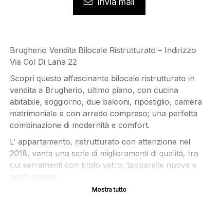
Invia mail
Brugherio Vendita Bilocale Ristrutturato – Indirizzo
Via Col Di Lana 22
Scopri questo affascinante bilocale ristrutturato in
vendita a Brugherio, ultimo piano, con cucina
abitabile, soggiorno, due balconi, ripostiglio, camera
matrimoniale e con arredo compreso; una perfetta
combinazione di modernità e comfort.
L’ appartamento, ristrutturato con attenzione nel
2018, vanta una serie di miglioramenti di qualità, tra
cui serramenti con triplo vetro, tapparelle nuove e
porte nuove.
Mostra tutto
Apprezza l’estetica e il comfort degli interni grazie ai
pavimenti in gres e gli impianti idraulici nuovi. L’offerta
include
tutti i mobili
, perfettamente armonizzati con