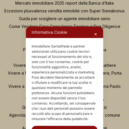
Mercato immobiliare 2025 report della Banca d’Italia
Eccezioni plusvalenza vendita immobile con Super Sismabonus
Guida per scegliere un agente immobiliare serio
Come Vendere Casa Consulenza Tecnica e Due Diligence
Informativa Cookie
Casa Nuova o da Ristrutturare?
✕
Se compro casa e fallisce il costruttore
Immobiliare Santalfredo e partner
Passaggi Fondamentali per Acquistare Casa
selezionati utilizzano cookie tecnici
necessari al funzionamento del sito e,
Osservatorio Valutazioni Santalfredo
solo con il tuo consenso, cookie per
Vivere in zona Buenos Aires Milano: guida al quartiere
funzionalità aggiuntive, analisi,
esperienza personalizzata e marketing.
Vivere a Moscova Milano: guida al quartiere tra Brera, Porta
Puoi decidere liberamente se accettare
Nuova e Parco Sempione
o rifiutare e modificare la tua scelta in
Vivere a Chinatown Milano: guida completa alla zona Paolo
qualsiasi momento dal pannello
Sarpi
preferenze. Alcune funzioni potrebbero
non essere disponibili senza il tuo
Vivere a Porta Romana e Ticinese Milano
consenso. Accettando, sei consapevole
Quartiere Greco Milano: vita, servizi e prezzi
che i tuoi dati personali possono essere
raccolti allo scopo di personalizzare e
Agevolazione “Prima Casa”: comprare nel proprio comune
misurare l'efficacia della pubblicità.
anche se si possiede già casa
Agevolazione “prima casa” e unità collabenti