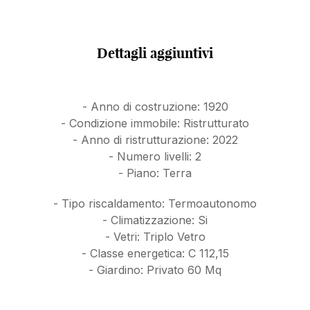
bagno lavanderia.
Nella zona giorno è presente un tavolo per quattro
posti a sedere. Bella cucina lineare bianca, completa
Dettagli aggiuntivi
di elettrodomestici, ad esclusione della lavastoviglie.
Piano primo:
camera matrimoniale con balconcino,
bagno con grande doccia in muratura.
- Anno di costruzione: 1920
- Condizione immobile: Ristrutturato
La zona notte è una stanza di generose dimensioni
- Anno di ristrutturazione: 2022
con arredo minimale, ma accogliente: letto
- Numero livelli: 2
matrimoniale con comodini e armadi.
- Piano: Terra
Stupendi i soffitti con le travi in legno sbiancate. In
questo ambiente, sfruttando l’ altezza dei soffitti, è
- Tipo riscaldamento: Termoautonomo
stato inserito un comodo locale ripostiglio.
- Climatizzazione: Si
- Vetri: Triplo Vetro
Il bagno con finestra, ha la doccia in muratura di
- Classe energetica: C 112,15
generose dimensioni. In generale la casa risulta
- Giardino: Privato 60 Mq
accogliente e completa di ogni comfort. Siamo al
piano terra di una tipica corte lombarda situata ad
Agrate Brianza in Via Ghiringhella, 100.