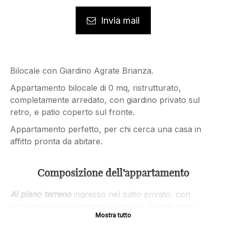
Invia mail
Bilocale con Giardino Agrate Brianza.
Appartamento bilocale di 0 mq, ristrutturato,
completamente arredato, con giardino privato sul
retro, e patio coperto sul fronte.
Appartamento perfetto, per chi cerca una casa in
affitto pronta da abitare.
Composizione dell’appartamento
Al piano terreno
ingresso nel patio privato, con
accesso esclusivo tramite cancello, grande zona
Mostra tutto
giorno con cucina, pranzo, e accesso al giardino,