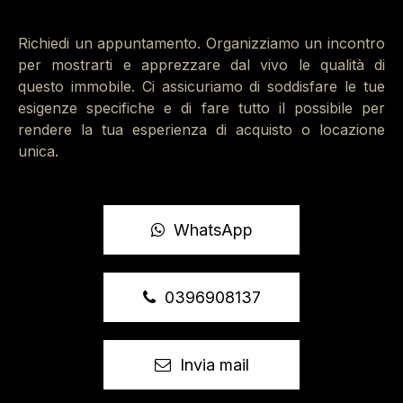
Desidera saperne di più o vedere la casa? Può
chiamare o scrivere WhatsApp al numero
Richiedi un appuntamento. Organizziamo un incontro
0396908137, Immobiliare Santalfredo.
per mostrarti e apprezzare dal vivo le qualità di
questo immobile. Ci assicuriamo di soddisfare le tue
esigenze specifiche e di fare tutto il possibile per
rendere la tua esperienza di acquisto o locazione
unica.
WhatsApp
0396908137
Invia mail