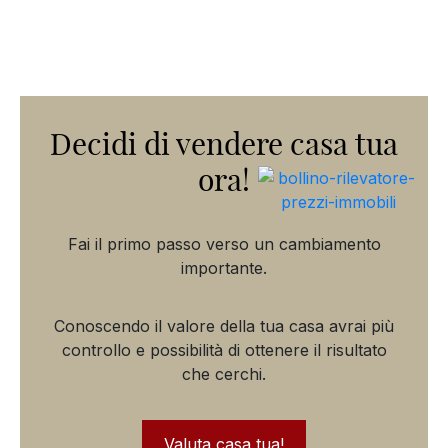
Decidi di vendere casa tua
ora!
Fai il primo passo verso un cambiamento
importante.
Conoscendo il valore della tua casa avrai più
controllo e possibilità di ottenere il risultato
che cerchi.
Valuta casa tua!