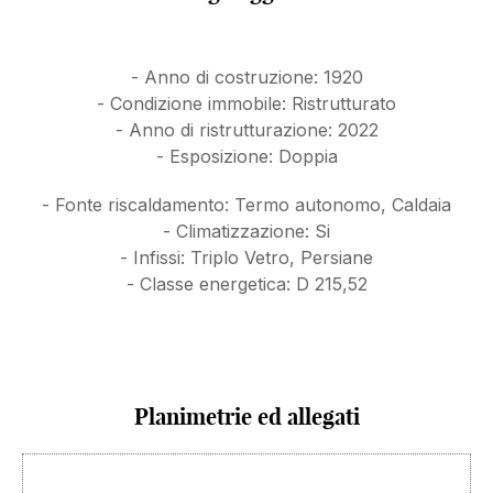
Ingresso nella zona giorno, soggiorno con angolo
cottura. Camera da letto matrimoniale, antibagno,
bagno.
- Anno di costruzione: 1920
La zona giorno è completa di divano, tavolo con
- Condizione immobile: Ristrutturato
sedie e mobile tv. La cucina lineare è fornita di
- Anno di ristrutturazione: 2022
elettrodomestici e scaffalature di servizio. Sono
- Esposizione: Doppia
presenti due finestre in questo ambiente, che
- Fonte riscaldamento: Termo autonomo, Caldaia
favoriscono un buon passaggio di luce naturale.
- Climatizzazione: Si
Il bagno, con box doccia in cristallo e sanitari
- Infissi: Triplo Vetro, Persiane
sospesi, è preceduto da un disimpegno con attacchi
- Classe energetica: D 215,52
per la lavatrice.
La camera da letto matrimoniale, di dimensioni
confortevoli, è arredata con gusto e sobrietà, ma
molto accogliente: armadio capiente, cassettiera e
comodini.
Planimetrie ed allegati
Segnaliamo l’esposizione interna dell’immobile
(abbiamo un buon isolamento acustico dalla strada).