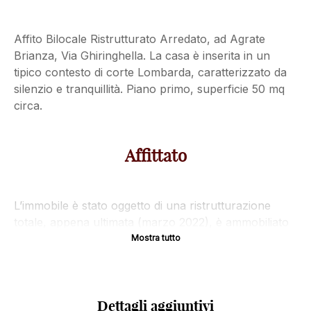
Affito Bilocale Ristrutturato Arredato, ad Agrate
Brianza, Via Ghiringhella. La casa è inserita in un
tipico contesto di corte Lombarda, caratterizzato da
silenzio e tranquillità. Piano primo, superficie 50 mq
circa.
Affittato
L’immobile è stato oggetto di una ristrutturazione
totale, appena ultimata (marzo 2022), è ammobiliato
con arredi nuovi, ed è completo di elettrodomestici.
Mostra tutto
disposizione interna
Dettagli aggiuntivi