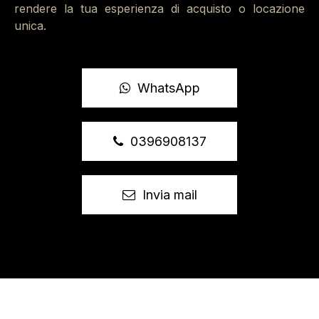
rendere la tua esperienza di acquisto o locazione
L’arredo nuovo.
unica.
Le finiture: Termo autonomo. Aria climatizzata.
Ottimi serramenti con triplo vetro.
WhatsApp
La richiesta corrisponde ad euro 0/mese, spese
gestione euro 500 / mese. Classe energetica D 215,52
|
Gradite referenze.
0396908137
Per appuntamenti. Immobiliare Santalfredo
0396908137 telefono o Whatsapp
Invia mail