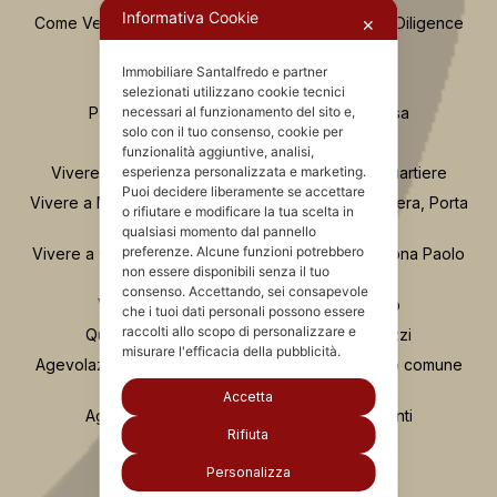
Informativa Cookie
Come Vendere Casa Consulenza Tecnica e Due Diligence
✕
Casa Nuova o da Ristrutturare?
Immobiliare Santalfredo e partner
Se compro casa e fallisce il costruttore
selezionati utilizzano cookie tecnici
Passaggi Fondamentali per Acquistare Casa
necessari al funzionamento del sito e,
solo con il tuo consenso, cookie per
Osservatorio Valutazioni Santalfredo
funzionalità aggiuntive, analisi,
Vivere in zona Buenos Aires Milano: guida al quartiere
esperienza personalizzata e marketing.
Puoi decidere liberamente se accettare
Vivere a Moscova Milano: guida al quartiere tra Brera, Porta
o rifiutare e modificare la tua scelta in
Nuova e Parco Sempione
qualsiasi momento dal pannello
preferenze. Alcune funzioni potrebbero
Vivere a Chinatown Milano: guida completa alla zona Paolo
non essere disponibili senza il tuo
Sarpi
consenso. Accettando, sei consapevole
Vivere a Porta Romana e Ticinese Milano
che i tuoi dati personali possono essere
raccolti allo scopo di personalizzare e
Quartiere Greco Milano: vita, servizi e prezzi
misurare l'efficacia della pubblicità.
Agevolazione “Prima Casa”: comprare nel proprio comune
anche se si possiede già casa
Accetta
Agevolazione “prima casa” e unità collabenti
Rifiuta
Personalizza