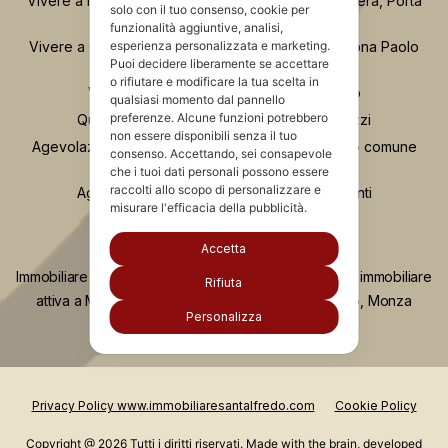
Vivere a Moscova Milano: guida al quartiere tra Brera, Porta
solo con il tuo consenso, cookie per
Nuova e Parco Sempione
funzionalità aggiuntive, analisi,
Vivere a Chinatown Milano: guida completa alla zona Paolo
esperienza personalizzata e marketing.
Puoi decidere liberamente se accettare
Sarpi
o rifiutare e modificare la tua scelta in
Vivere a Porta Romana e Ticinese Milano
qualsiasi momento dal pannello
preferenze. Alcune funzioni potrebbero
Quartiere Greco Milano: vita, servizi e prezzi
non essere disponibili senza il tuo
Agevolazione “Prima Casa”: comprare nel proprio comune
consenso. Accettando, sei consapevole
anche se si possiede già casa
che i tuoi dati personali possono essere
raccolti allo scopo di personalizzare e
Agevolazione “prima casa” e unità collabenti
misurare l'efficacia della pubblicità.
Accetta
Immobiliare Santalfredo è da più di vent'anni agenzia immobiliare
Rifiuta
attiva a Milano, Monza, Concorezzo, Como, Lecco, Monza
Personalizza
Brianza e Liguria.
Privacy Policy www.immobiliaresantalfredo.com
Cookie Policy
Copyright @ 2026 Tutti i diritti riservati. Made with the brain, developed