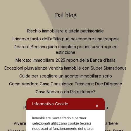
Dal blog
Rischio immobiliare e tutela patrimoniale
Il rinnovo tacito dell’affitto può nascondere una trappola
Decreto Bersani guida completa per mutui surroga ed
estinzione
Mercato immobiliare 2025 report della Banca d’Italia
Eccezioni plusvalenza vendita immobile con Super Sismabonus
Guida per scegliere un agente immobiliare serio
Come Vendere Casa Consulenza Tecnica e Due Diligence
Casa Nuova o da Ristrutturare?
Se compro casa e fallisce il costruttore
Informativa Cookie
✕
Passaggi Fondamentali per Acquistare Casa
Osservatorio Valutazioni Santalfredo
Immobiliare Santalfredo e partner
Vivere in zona Buenos Aires Milano: guida al quartiere
selezionati utilizzano cookie tecnici
necessari al funzionamento del sito e,