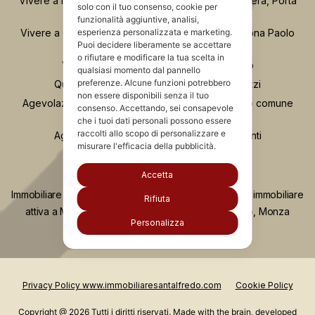
Vivere a Moscova Milano: guida al quartiere tra Brera, Porta
solo con il tuo consenso, cookie per
Nuova e Parco Sempione
funzionalità aggiuntive, analisi,
Vivere a Chinatown Milano: guida completa alla zona Paolo
esperienza personalizzata e marketing.
Puoi decidere liberamente se accettare
Sarpi
o rifiutare e modificare la tua scelta in
Vivere a Porta Romana e Ticinese Milano
qualsiasi momento dal pannello
preferenze. Alcune funzioni potrebbero
Quartiere Greco Milano: vita, servizi e prezzi
non essere disponibili senza il tuo
Agevolazione “Prima Casa”: comprare nel proprio comune
consenso. Accettando, sei consapevole
anche se si possiede già casa
che i tuoi dati personali possono essere
raccolti allo scopo di personalizzare e
Agevolazione “prima casa” e unità collabenti
misurare l'efficacia della pubblicità.
Accetta
Immobiliare Santalfredo è da più di vent'anni agenzia immobiliare
Rifiuta
attiva a Milano, Monza, Concorezzo, Como, Lecco, Monza
Personalizza
Brianza e Liguria.
Privacy Policy www.immobiliaresantalfredo.com
Cookie Policy
Copyright @ 2026 Tutti i diritti riservati. Made with the brain, developed