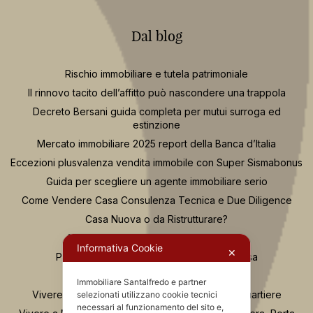
Dal blog
Rischio immobiliare e tutela patrimoniale
Il rinnovo tacito dell’affitto può nascondere una trappola
Decreto Bersani guida completa per mutui surroga ed
estinzione
Mercato immobiliare 2025 report della Banca d’Italia
Eccezioni plusvalenza vendita immobile con Super Sismabonus
Guida per scegliere un agente immobiliare serio
Come Vendere Casa Consulenza Tecnica e Due Diligence
Casa Nuova o da Ristrutturare?
Se compro casa e fallisce il costruttore
Informativa Cookie
✕
Passaggi Fondamentali per Acquistare Casa
Osservatorio Valutazioni Santalfredo
Immobiliare Santalfredo e partner
Vivere in zona Buenos Aires Milano: guida al quartiere
selezionati utilizzano cookie tecnici
necessari al funzionamento del sito e,