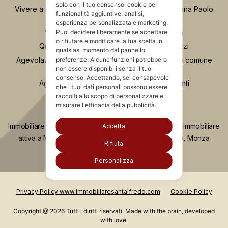
solo con il tuo consenso, cookie per
Vivere a Chinatown Milano: guida completa alla zona Paolo
funzionalità aggiuntive, analisi,
Sarpi
esperienza personalizzata e marketing.
Vivere a Porta Romana e Ticinese Milano
Puoi decidere liberamente se accettare
o rifiutare e modificare la tua scelta in
Quartiere Greco Milano: vita, servizi e prezzi
qualsiasi momento dal pannello
Agevolazione “Prima Casa”: comprare nel proprio comune
preferenze. Alcune funzioni potrebbero
non essere disponibili senza il tuo
anche se si possiede già casa
consenso. Accettando, sei consapevole
Agevolazione “prima casa” e unità collabenti
che i tuoi dati personali possono essere
raccolti allo scopo di personalizzare e
misurare l'efficacia della pubblicità.
Immobiliare Santalfredo è da più di vent'anni agenzia immobiliare
Accetta
attiva a Milano, Monza, Concorezzo, Como, Lecco, Monza
Rifiuta
Brianza e Liguria.
Personalizza
Privacy Policy www.immobiliaresantalfredo.com
Cookie Policy
Copyright @ 2026 Tutti i diritti riservati. Made with the brain, developed
with love.