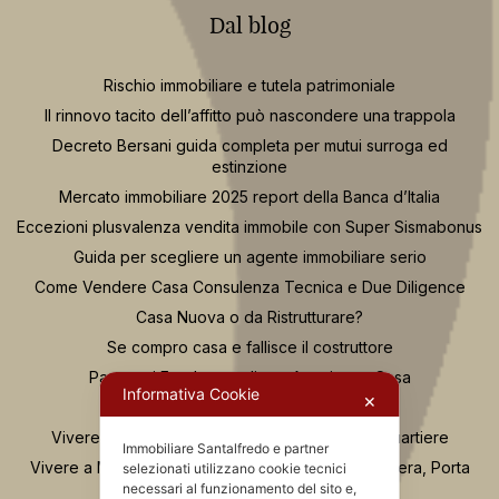
Dal blog
Rischio immobiliare e tutela patrimoniale
Il rinnovo tacito dell’affitto può nascondere una trappola
Decreto Bersani guida completa per mutui surroga ed
estinzione
Mercato immobiliare 2025 report della Banca d’Italia
Eccezioni plusvalenza vendita immobile con Super Sismabonus
Guida per scegliere un agente immobiliare serio
Come Vendere Casa Consulenza Tecnica e Due Diligence
Casa Nuova o da Ristrutturare?
Se compro casa e fallisce il costruttore
Passaggi Fondamentali per Acquistare Casa
Informativa Cookie
✕
Osservatorio Valutazioni Santalfredo
Vivere in zona Buenos Aires Milano: guida al quartiere
Immobiliare Santalfredo e partner
Vivere a Moscova Milano: guida al quartiere tra Brera, Porta
selezionati utilizzano cookie tecnici
Nuova e Parco Sempione
necessari al funzionamento del sito e,